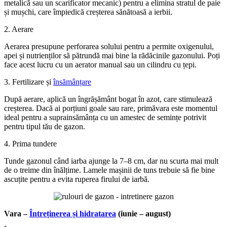
metalică sau un scarificator mecanic) pentru a elimina stratul de paie
și mușchi, care împiedică creșterea sănătoasă a ierbii.
2. Aerare
Aerarea presupune perforarea solului pentru a permite oxigenului,
apei și nutrienților să pătrundă mai bine la rădăcinile gazonului. Poți
face acest lucru cu un aerator manual sau un cilindru cu țepi.
3. Fertilizare și
însămânțare
După aerare, aplică un îngrășământ bogat în azot, care stimulează
creșterea. Dacă ai porțiuni goale sau rare, primăvara este momentul
ideal pentru a suprainsămânța cu un amestec de semințe potrivit
pentru tipul tău de gazon.
4. Prima tundere
Tunde gazonul când iarba ajunge la 7–8 cm, dar nu scurta mai mult
de o treime din înălțime. Lamele mașinii de tuns trebuie să fie bine
ascuțite pentru a evita ruperea firului de iarbă.
Vara –
Întreținerea și hidratarea
(iunie – august)