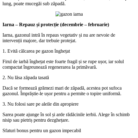
lung, poate mucegăi sub zăpadă.
Iarna – Repauz și protecție (decembrie – februarie)
Iarna, gazonul intră în repaus vegetativ și nu are nevoie de
intervenții majore, dar trebuie protejat.
1. Evită călcarea pe gazon înghețat
Firul de iarbă înghețat este foarte fragil și se rupe ușor, iar solul
compactat îngreunează regenerarea la primăvară.
2. Nu lăsa zăpada tasată
Dacă se formează grămezi mari de zăpadă, acestea pot sufoca
gazonul. Împrăștie-le ușor pentru a permite o topire uniformă.
3. Nu folosi sare pe aleile din apropiere
Sarea poate ajunge în sol și arde rădăcinile ierbii. Alege în schimb
nisip sau pietriș pentru dezghețare.
Sfaturi bonus pentru un gazon impecabil