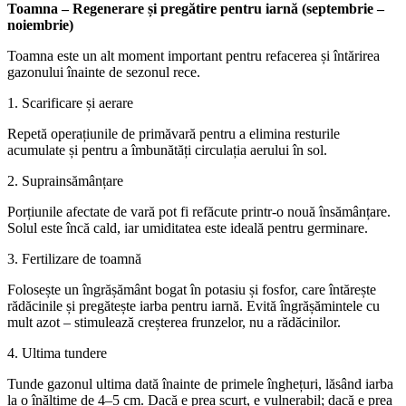
Toamna – Regenerare și pregătire pentru iarnă (septembrie –
noiembrie)
Toamna este un alt moment important pentru refacerea și întărirea
gazonului înainte de sezonul rece.
1. Scarificare și aerare
Repetă operațiunile de primăvară pentru a elimina resturile
acumulate și pentru a îmbunătăți circulația aerului în sol.
2. Suprainsămânțare
Porțiunile afectate de vară pot fi refăcute printr-o nouă însămânțare.
Solul este încă cald, iar umiditatea este ideală pentru germinare.
3. Fertilizare de toamnă
Folosește un îngrășământ bogat în potasiu și fosfor, care întărește
rădăcinile și pregătește iarba pentru iarnă. Evită îngrășămintele cu
mult azot – stimulează creșterea frunzelor, nu a rădăcinilor.
4. Ultima tundere
Tunde gazonul ultima dată înainte de primele înghețuri, lăsând iarba
la o înălțime de 4–5 cm. Dacă e prea scurt, e vulnerabil; dacă e prea