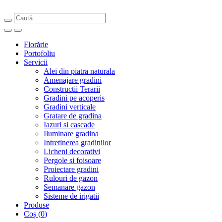
Florărie
Portofoliu
Servicii
Alei din piatra naturala
Amenajare gradini
Constructii Terarii
Gradini pe acoperis
Gradini verticale
Gratare de gradina
Iazuri si cascade
Iluminare gradina
Intretinerea gradinilor
Licheni decorativi
Pergole si foisoare
Proiectare gradini
Rulouri de gazon
Semanare gazon
Sisteme de irigatii
Produse
Coș
(
0
)