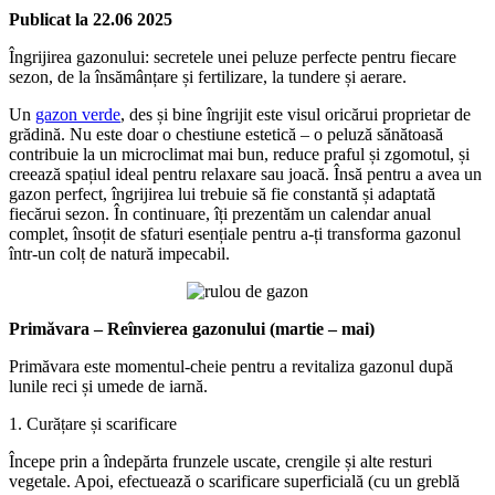
Publicat la
22.06
2025
Îngrijirea gazonului: secretele unei peluze perfecte pentru fiecare
sezon, de la însămânțare și fertilizare, la tundere și aerare.
Un
gazon verde
, des și bine îngrijit este visul oricărui proprietar de
grădină. Nu este doar o chestiune estetică – o peluză sănătoasă
contribuie la un microclimat mai bun, reduce praful și zgomotul, și
creează spațiul ideal pentru relaxare sau joacă. Însă pentru a avea un
gazon perfect, îngrijirea lui trebuie să fie constantă și adaptată
fiecărui sezon. În continuare, îți prezentăm un calendar anual
complet, însoțit de sfaturi esențiale pentru a-ți transforma gazonul
într-un colț de natură impecabil.
Primăvara – Reînvierea gazonului (martie – mai)
Primăvara este momentul-cheie pentru a revitaliza gazonul după
lunile reci și umede de iarnă.
1. Curățare și scarificare
Începe prin a îndepărta frunzele uscate, crengile și alte resturi
vegetale. Apoi, efectuează o scarificare superficială (cu un greblă