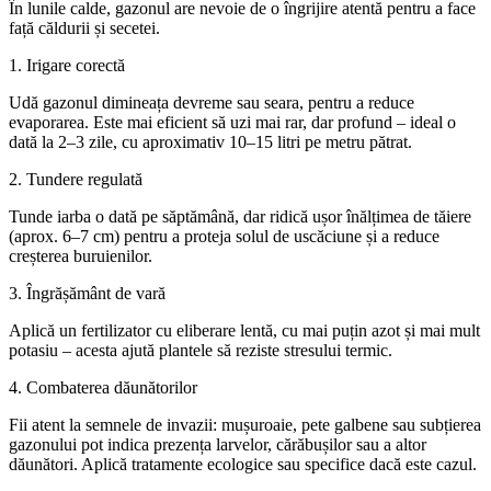
În lunile calde, gazonul are nevoie de o îngrijire atentă pentru a face
față căldurii și secetei.
1. Irigare corectă
Udă gazonul dimineața devreme sau seara, pentru a reduce
evaporarea. Este mai eficient să uzi mai rar, dar profund – ideal o
dată la 2–3 zile, cu aproximativ 10–15 litri pe metru pătrat.
2. Tundere regulată
Tunde iarba o dată pe săptămână, dar ridică ușor înălțimea de tăiere
(aprox. 6–7 cm) pentru a proteja solul de uscăciune și a reduce
creșterea buruienilor.
3. Îngrășământ de vară
Aplică un fertilizator cu eliberare lentă, cu mai puțin azot și mai mult
potasiu – acesta ajută plantele să reziste stresului termic.
4. Combaterea dăunătorilor
Fii atent la semnele de invazii: mușuroaie, pete galbene sau subțierea
gazonului pot indica prezența larvelor, cărăbușilor sau a altor
dăunători. Aplică tratamente ecologice sau specifice dacă este cazul.