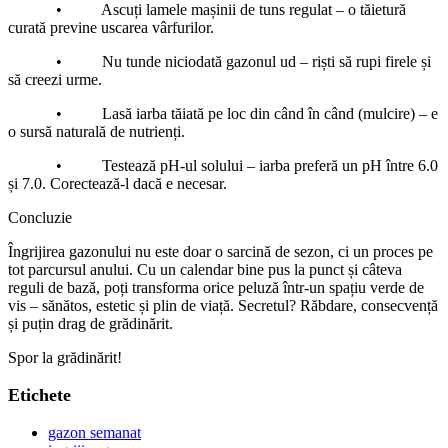
• Ascuți lamele mașinii de tuns regulat – o tăietură
curată previne uscarea vârfurilor.
• Nu tunde niciodată gazonul ud – riști să rupi firele și
să creezi urme.
• Lasă iarba tăiată pe loc din când în când (mulcire) – e
o sursă naturală de nutrienți.
• Testează pH-ul solului – iarba preferă un pH între 6.0
și 7.0. Corectează-l dacă e necesar.
Concluzie
Îngrijirea gazonului nu este doar o sarcină de sezon, ci un proces pe
tot parcursul anului. Cu un calendar bine pus la punct și câteva
reguli de bază, poți transforma orice peluză într-un spațiu verde de
vis – sănătos, estetic și plin de viață. Secretul? Răbdare, consecvență
și puțin drag de grădinărit.
Spor la grădinărit!
Etichete
gazon semanat