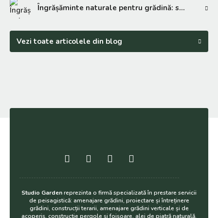
Îngrășăminte naturale pentru grădină: soluții eficiente
Vezi toate articolele din blog
Studio Garden
reprezinta o firmă specializată în prestare servicii
de peisagistică: amenajare grădini, proiectare și întreținere
grădini, construcții terarii, amenajare grădini verticale și de
acoperiș, construcție pergole și foișoare, alei de piatră naturală,