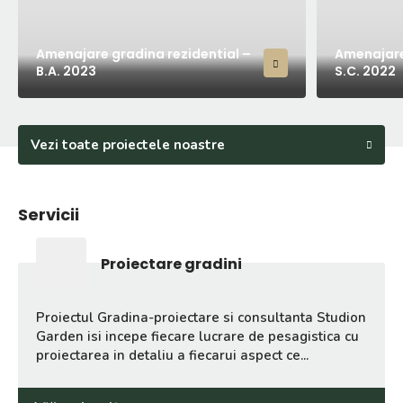
Amenajare gradina rezidential –
Amenajare
B.A. 2023
S.C. 2022
Vezi toate proiectele noastre
Servicii
Proiectare gradini
Proiectul Gradina-proiectare si consultanta Studion
Garden isi incepe fiecare lucrare de pesagistica cu
proiectarea in detaliu a fiecarui aspect ce...