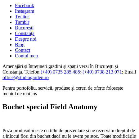
Facebook
Instagram
Twitter
Tumblr
București
Constanța
Despre noi
Blog
Contact
Contul meu
Amenajări și întrețineri grădini și spații verzi în București și
Constanța. Telefon
(+40) 0735 285 485
;
(+40) 0738 213 071
; Email
office@studiogarden.ro
Pentru portofoliu, servicii, produse și cereri de oferte folosește
meniul de mai jos
Buchet special Field Anatomy
Poza produsului este cu titlu de prezentare și ne rezervăm dreptul de
a înlocui flori din buchet dacă nu le avem pe stoc. Toate modificările