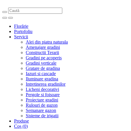
Florărie
Portofoliu
Servicii
Alei din piatra naturala
Amenajare gradini
Constructii Terarii
Gradini pe acoperis
Gradini verticale
Gratare de gradina
Iazuri si cascade
Iluminare gradina
Intretinerea gradinilor
Licheni decorativi
Pergole si foisoare
Proiectare gradini
Rulouri de gazon
Semanare gazon
Sisteme de irigatii
Produse
Coș
(
0
)