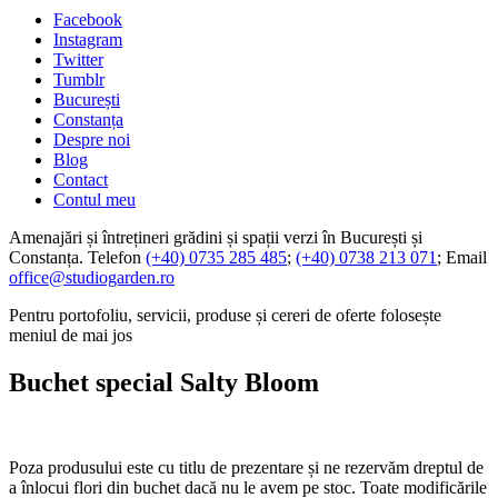
Facebook
Instagram
Twitter
Tumblr
București
Constanța
Despre noi
Blog
Contact
Contul meu
Amenajări și întrețineri grădini și spații verzi în București și
Constanța. Telefon
(+40) 0735 285 485
;
(+40) 0738 213 071
; Email
office@studiogarden.ro
Pentru portofoliu, servicii, produse și cereri de oferte folosește
meniul de mai jos
Buchet special Salty Bloom
Poza produsului este cu titlu de prezentare și ne rezervăm dreptul de
a înlocui flori din buchet dacă nu le avem pe stoc. Toate modificările