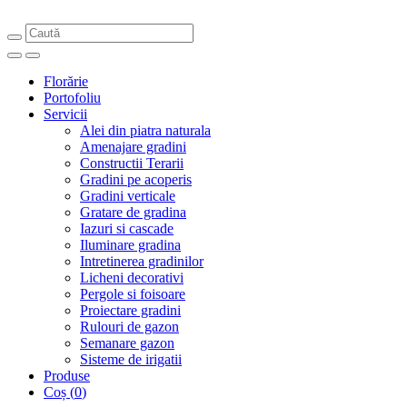
Florărie
Portofoliu
Servicii
Alei din piatra naturala
Amenajare gradini
Constructii Terarii
Gradini pe acoperis
Gradini verticale
Gratare de gradina
Iazuri si cascade
Iluminare gradina
Intretinerea gradinilor
Licheni decorativi
Pergole si foisoare
Proiectare gradini
Rulouri de gazon
Semanare gazon
Sisteme de irigatii
Produse
Coș
(
0
)