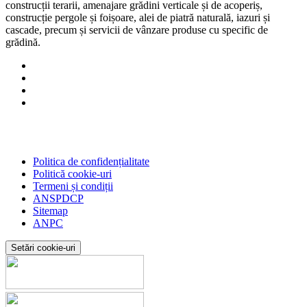
construcții terarii, amenajare grădini verticale și de acoperiș,
construcție pergole și foișoare, alei de piatră naturală, iazuri și
cascade, precum și servicii de vânzare produse cu specific de
grădină.
Politica de confidențialitate
Politică cookie-uri
Termeni și condiții
ANSPDCP
Sitemap
ANPC
Setări cookie-uri