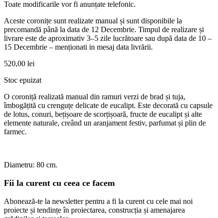
Toate modificarile vor fi anunțate telefonic.
Aceste coronițe sunt realizate manual și sunt disponibile la
precomandă până la data de 12 Decembrie. Timpul de realizare și
livrare este de aproximativ 3–5 zile lucrătoare sau după data de 10 –
15 Decembrie – menționati in mesaj data livrării.
520,00
lei
Stoc epuizat
O coroniță realizată manual din ramuri verzi de brad și tuja,
îmbogățită cu crenguțe delicate de eucalipt. Este decorată cu capsule
de lotus, conuri, bețișoare de scorțișoară, fructe de eucalipt și alte
elemente naturale, creând un aranjament festiv, parfumat și plin de
farmec.
Diametru: 80 cm.
Fii la curent cu ceea ce facem
Abonează-te la newsletter pentru a fi la curent cu cele mai noi
proiecte și tendințe în proiectarea, construcția și amenajarea