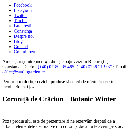
Facebook
Instagram
Twitter
Tumblr
București
Constanța
Despre noi
Blog
Contact
Contul meu
Amenajări și întrețineri grădini și spații verzi în București și
Constanța. Telefon
(+40) 0735 285 485
;
(+40) 0738 213 071
; Email
office@studiogarden.ro
Pentru portofoliu, servicii, produse și cereri de oferte folosește
meniul de mai jos
Coroniță de Crăciun – Botanic Winter
Poza produsului este de prezentare si ne rezervăm dreptul de a
înlocui elementele decorative din coroniță dacă nu le avem pe stoc.