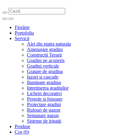
Florărie
Portofoliu
Servicii
Alei din piatra naturala
Amenajare gradini
Constructii Terarii
Gradini pe acoperis
Gradini verticale
Gratare de gradina
Iazuri si cascade
Iluminare gradina
Intretinerea gradinilor
Licheni decorativi
Pergole si foisoare
Proiectare gradini
Rulouri de gazon
Semanare gazon
Sisteme de irigatii
Produse
Coș
(
0
)