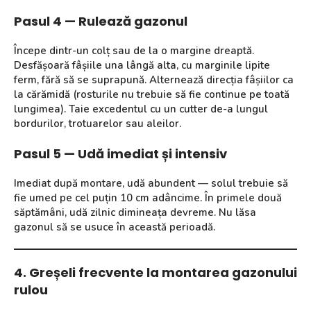
Pasul 4 — Rulează gazonul
Începe dintr-un colț sau de la o margine dreaptă.
Desfășoară fâșiile una lângă alta, cu marginile lipite
ferm, fără să se suprapună. Alternează direcția fâșiilor ca
la cărămidă (rosturile nu trebuie să fie continue pe toată
lungimea). Taie excedentul cu un cutter de-a lungul
bordurilor, trotuarelor sau aleilor.
Pasul 5 — Udă imediat și intensiv
Imediat după montare, udă abundent — solul trebuie să
fie umed pe cel puțin 10 cm adâncime. În primele două
săptămâni, udă zilnic dimineața devreme. Nu lăsa
gazonul să se usuce în această perioadă.
4. Greșeli frecvente la montarea gazonului
rulou