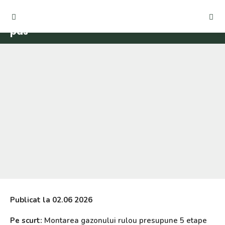
Cum se pune gazon rulou: ghid pas cu
pas
Publicat la
02.06
2026
Pe scurt:
Montarea gazonului rulou presupune 5 etape