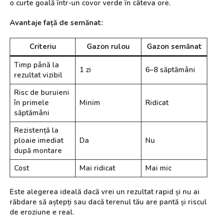
o curte goală într-un covor verde în câteva ore.
Avantaje față de semănat:
Criteriu
Gazon rulou
Gazon semănat
Timp până la
1 zi
6–8 săptămâni
rezultat vizibil
Risc de buruieni
în primele
Minim
Ridicat
săptămâni
Rezistență la
ploaie imediat
Da
Nu
după montare
Cost
Mai ridicat
Mai mic
Este alegerea ideală dacă vrei un rezultat rapid și nu ai
răbdare să aștepți sau dacă terenul tău are pantă și riscul
de eroziune e real.