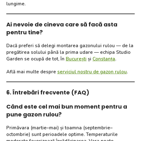
lungime.
Ai nevoie de cineva care să facă asta
pentru tine?
Dacă preferi să delegi montarea gazonului rulou — de la
pregătirea solului până la prima udare — echipa Studio
Garden se ocupă de tot, în
București
și
Constanța
.
Află mai multe despre
serviciul nostru de gazon rulou
.
6. Întrebări frecvente (FAQ)
Când este cel mai bun moment pentru a
pune gazon rulou?
Primăvara (martie–mai) și toamna (septembrie–
octombrie) sunt perioadele optime. Temperaturile
moderate favorizează înrădăcinarea. Vara poate