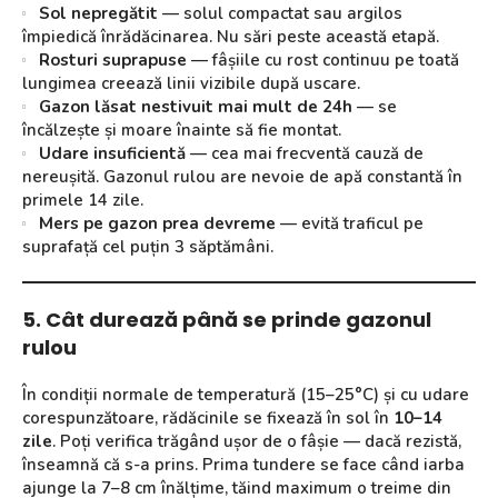
Sol nepregătit
— solul compactat sau argilos
împiedică înrădăcinarea. Nu sări peste această etapă.
Rosturi suprapuse
— fâșiile cu rost continuu pe toată
lungimea creează linii vizibile după uscare.
Gazon lăsat nestivuit mai mult de 24h
— se
încălzește și moare înainte să fie montat.
Udare insuficientă
— cea mai frecventă cauză de
nereușită. Gazonul rulou are nevoie de apă constantă în
primele 14 zile.
Mers pe gazon prea devreme
— evită traficul pe
suprafață cel puțin 3 săptămâni.
5. Cât durează până se prinde gazonul
rulou
În condiții normale de temperatură (15–25°C) și cu udare
corespunzătoare, rădăcinile se fixează în sol în
10–14
zile
. Poți verifica trăgând ușor de o fâșie — dacă rezistă,
înseamnă că s-a prins. Prima tundere se face când iarba
ajunge la 7–8 cm înălțime, tăind maximum o treime din