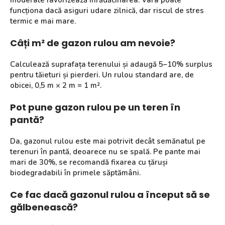
funcționa dacă asiguri udare zilnică, dar riscul de stres
termic e mai mare.
Câți m² de gazon rulou am nevoie?
Calculează suprafața terenului și adaugă 5–10% surplus
pentru tăieturi și pierderi. Un rulou standard are, de
obicei, 0,5 m × 2 m = 1 m².
Pot pune gazon rulou pe un teren în
pantă?
Da, gazonul rulou este mai potrivit decât semănatul pe
terenuri în pantă, deoarece nu se spală. Pe pante mai
mari de 30%, se recomandă fixarea cu țăruși
biodegradabili în primele săptămâni.
Ce fac dacă gazonul rulou a început să se
gălbenească?