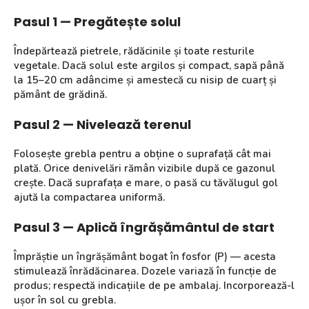
Pasul 1 — Pregătește solul
Îndepărtează pietrele, rădăcinile și toate resturile
vegetale. Dacă solul este argilos și compact, sapă până
la 15–20 cm adâncime și amestecă cu nisip de cuarț și
pământ de grădină.
Pasul 2 — Nivelează terenul
Folosește grebla pentru a obține o suprafață cât mai
plată. Orice denivelări rămân vizibile după ce gazonul
crește. Dacă suprafața e mare, o pasă cu tăvălugul gol
ajută la compactarea uniformă.
Pasul 3 — Aplică îngrășământul de start
Împrăștie un îngrășământ bogat în fosfor (P) — acesta
stimulează înrădăcinarea. Dozele variază în funcție de
produs; respectă indicațiile de pe ambalaj. Incorporează-l
ușor în sol cu grebla.