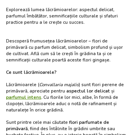
Explorează lumea lăcrămioarelor: aspectul delicat,
parfumul îmbătător, semnificațiile culturale și sfaturi
practice pentru a le crește cu succes.
Descoperă frumusețea lăcrămioarelor – flori de
primăvară cu parfum delicat, simbolism profund și ușor
de cultivat. Află cum să le crești în grădina ta și ce
semnificații culturale poartă aceste flori gingașe.
Ce sunt lăcrămioarele?
Lăcrămioarele (
Convallaria majalis
) sunt flori perene de
primăvară, apreciate pentru
aspectul lor delicat
și
parfumul intens
. Cu florile lor mici, albe, în formă de
clopoței, lăcrămioarele aduc o notă de rafinament și
naturalețe în orice grădină.
Sunt printre cele mai căutate
flori parfumate de
primăvară
, fiind des întâlnite în grădini umbrite sau
buchete festive. În plus, au o istorie bogată în simbolism