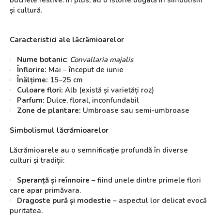
și cultură.
Caracteristici ale lăcrămioarelor
Nume botanic:
Convallaria majalis
Înflorire:
Mai – început de iunie
Înălțime:
15–25 cm
Culoare flori:
Alb (există și varietăți roz)
Parfum:
Dulce, floral, inconfundabil
Zone de plantare:
Umbroase sau semi-umbroase
Simbolismul lăcrămioarelor
Lăcrămioarele au o semnificație profundă în diverse
culturi și tradiții:
Speranță și reînnoire
– fiind unele dintre primele flori
care apar primăvara.
Dragoste pură și modestie
– aspectul lor delicat evocă
puritatea.