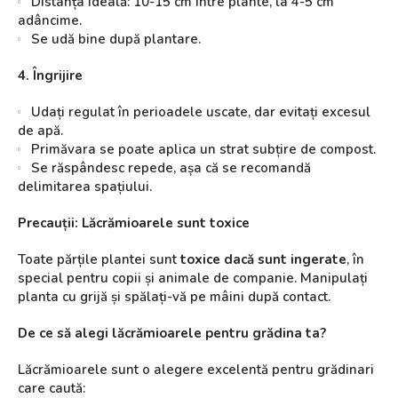
Distanța ideală: 10-15 cm între plante, la 4-5 cm
adâncime.
Se udă bine după plantare.
4. Îngrijire
Udați regulat în perioadele uscate, dar evitați excesul
de apă.
Primăvara se poate aplica un strat subțire de compost.
Se răspândesc repede, așa că se recomandă
delimitarea spațiului.
Precauții: Lăcrămioarele sunt toxice
Toate părțile plantei sunt
toxice dacă sunt ingerate
, în
special pentru copii și animale de companie. Manipulați
planta cu grijă și spălați-vă pe mâini după contact.
De ce să alegi lăcrămioarele pentru grădina ta?
Lăcrămioarele sunt o alegere excelentă pentru grădinari
care caută: