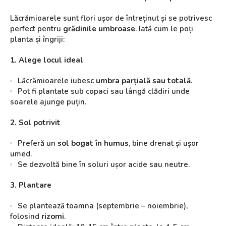
Lăcrămioarele sunt flori ușor de întreținut și se potrivesc
perfect pentru
grădinile umbroase
. Iată cum le poți
planta și îngriji:
1. Alege locul ideal
Lăcrămioarele iubesc
umbra parțială sau totală
.
Pot fi plantate sub copaci sau lângă clădiri unde
soarele ajunge puțin.
2. Sol potrivit
Preferă un
sol bogat în humus
, bine drenat și ușor
umed.
Se dezvoltă bine în soluri ușor acide sau neutre.
3. Plantare
Se plantează toamna (septembrie – noiembrie),
folosind
rizomi
.