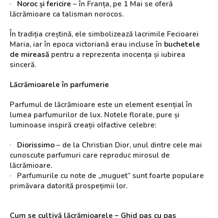
Noroc și fericire
– în Franța, pe 1 Mai se oferă
lăcrămioare ca talisman norocos.
În tradiția creștină, ele simbolizează lacrimile Fecioarei
Maria, iar în epoca victoriană erau incluse în
buchetele
de mireasă
pentru a reprezenta inocența și iubirea
sinceră.
Lăcrămioarele în parfumerie
Parfumul de lăcrămioare este un element esențial în
lumea parfumurilor de lux. Notele florale, pure și
luminoase inspiră creații olfactive celebre:
Diorissimo
– de la Christian Dior, unul dintre cele mai
cunoscute parfumuri care reproduc mirosul de
lăcrămioare.
Parfumurile cu note de „muguet” sunt foarte populare
primăvara datorită prospețimii lor.
Cum se cultivă lăcrămioarele – Ghid pas cu pas