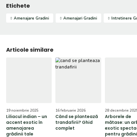
Etichete
Amenajare Gradini
Amenajari Gradini
Intretinere G
Articole similare
19 noiembrie 2025
16 februarie 2026
28 decembrie 202
Liliacul indian – un
Când se plantează
Arborele de
accent exotic în
trandafirii? Ghid
mătase: un ar
amenajarea
complet
exotic specta
grădinii tale
pentru grădin