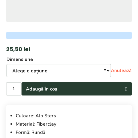
25,50
lei
Dimensiune
Anulează
Cantitate
Adaugă în coș
Ghiveci
din
fibră
de
Culoare: Alb Sters
argilă
interior
Material: Fiberclay
și
Formă: Rundă
exterior