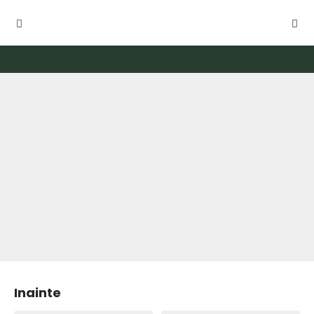
Amenajare gradina Hotel Cometa Jupiter
Inainte