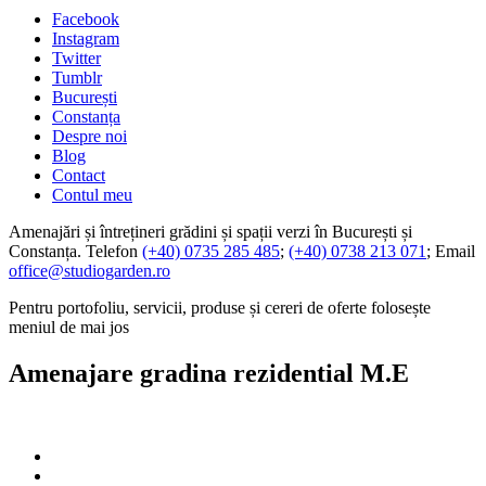
Facebook
Instagram
Twitter
Tumblr
București
Constanța
Despre noi
Blog
Contact
Contul meu
Amenajări și întrețineri grădini și spații verzi în București și
Constanța. Telefon
(+40) 0735 285 485
;
(+40) 0738 213 071
; Email
office@studiogarden.ro
Pentru portofoliu, servicii, produse și cereri de oferte folosește
meniul de mai jos
Amenajare gradina rezidential M.E