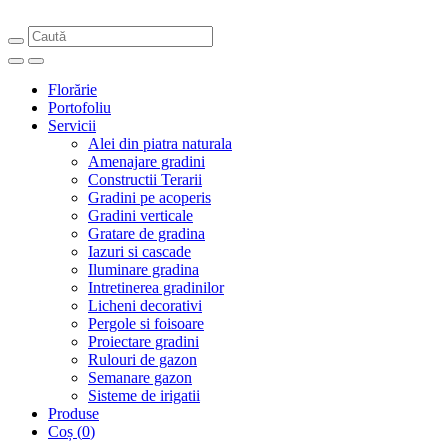
Florărie
Portofoliu
Servicii
Alei din piatra naturala
Amenajare gradini
Constructii Terarii
Gradini pe acoperis
Gradini verticale
Gratare de gradina
Iazuri si cascade
Iluminare gradina
Intretinerea gradinilor
Licheni decorativi
Pergole si foisoare
Proiectare gradini
Rulouri de gazon
Semanare gazon
Sisteme de irigatii
Produse
Coș
(
0
)