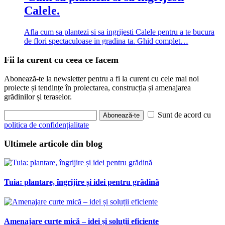
Calele.
Afla cum sa plantezi si sa ingrijesti Calele pentru a te bucura
de flori spectaculoase in gradina ta. Ghid complet…
Fii la curent cu ceea ce facem
Abonează-te la newsletter pentru a fi la curent cu cele mai noi
proiecte și tendințe în proiectarea, construcția și amenajarea
grădinilor și teraselor.
Sunt de acord cu
Abonează-te
politica de confidențialitate
Ultimele articole din blog
Tuia: plantare, îngrijire și idei pentru grădină
Amenajare curte mică – idei și soluții eficiente