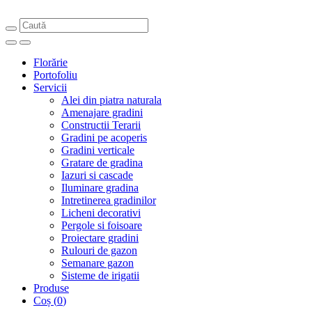
Florărie
Portofoliu
Servicii
Alei din piatra naturala
Amenajare gradini
Constructii Terarii
Gradini pe acoperis
Gradini verticale
Gratare de gradina
Iazuri si cascade
Iluminare gradina
Intretinerea gradinilor
Licheni decorativi
Pergole si foisoare
Proiectare gradini
Rulouri de gazon
Semanare gazon
Sisteme de irigatii
Produse
Coș
(
0
)