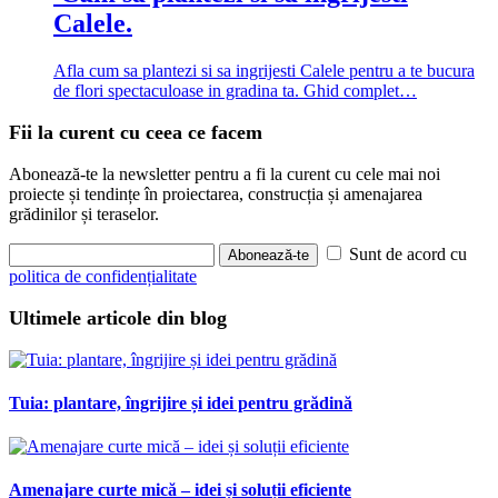
Calele.
Afla cum sa plantezi si sa ingrijesti Calele pentru a te bucura
de flori spectaculoase in gradina ta. Ghid complet…
Fii la curent cu ceea ce facem
Abonează-te la newsletter pentru a fi la curent cu cele mai noi
proiecte și tendințe în proiectarea, construcția și amenajarea
grădinilor și teraselor.
Sunt de acord cu
Abonează-te
politica de confidențialitate
Ultimele articole din blog
Tuia: plantare, îngrijire și idei pentru grădină
Amenajare curte mică – idei și soluții eficiente