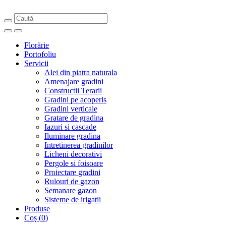
Florărie
Portofoliu
Servicii
Alei din piatra naturala
Amenajare gradini
Constructii Terarii
Gradini pe acoperis
Gradini verticale
Gratare de gradina
Iazuri si cascade
Iluminare gradina
Intretinerea gradinilor
Licheni decorativi
Pergole si foisoare
Proiectare gradini
Rulouri de gazon
Semanare gazon
Sisteme de irigatii
Produse
Coș
(
0
)