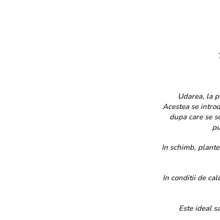
Til
Udarea, la pla
Acestea se introd
dupa care se s
pu
In schimb, plantel
In conditii de ca
Este ideal sa a