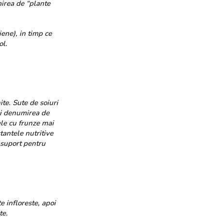
mirea de “plante
ene), in timp ce
ol.
te. Sute de soiuri
 si denumirea de
ele cu frunze mai
tantele nutritive
i suport pentru
 infloreste, apoi
te.