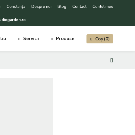
i
Constanța
Despre noi
Blog
Contact
Contul meu
udiogarden.ro
liu
Servicii
Produse
Coș
 (
0
)