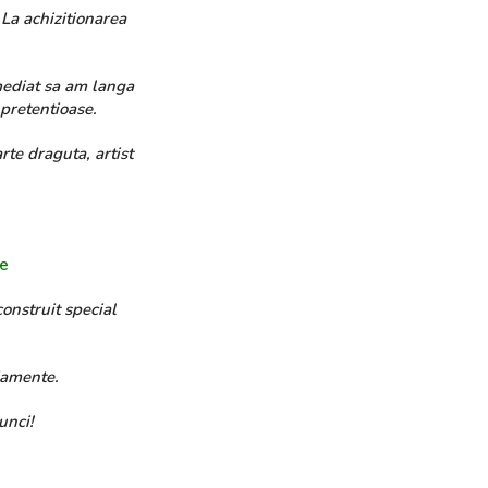
 La achizitionarea
mediat sa am langa
 pretentioase.
te draguta, artist
re
construit special
njamente.
unci!