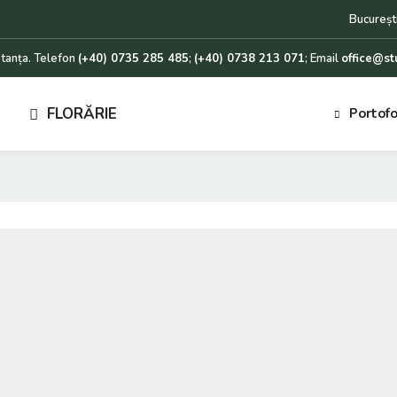
Bucureșt
nstanța. Telefon
(+40) 0735 285 485
;
(+40) 0738 213 071
; Email
office@st
FLORĂRIE
Portofo