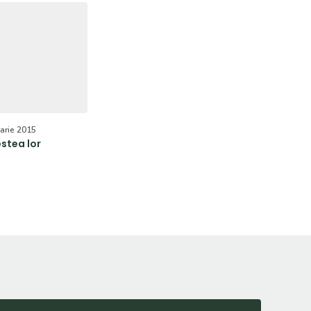
uarie 2015
stea lor