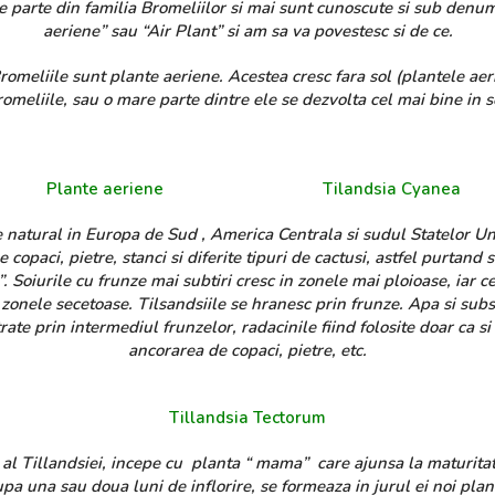
 parte din familia Bromeliilor si mai sunt cunoscute si sub denu
aeriene” sau “Air Plant” si am sa va povestesc si de ce.
omeliile sunt plante aeriene. Acestea cresc fara sol (plantele aeri
omeliile, sau o mare parte dintre ele se dezvolta cel mai bine in s
 aeriene
Tilandsia Cyanea
e natural in Europa de Sud , America Centrala si sudul Statelor Uni
pe copaci, pietre, stanci si diferite tipuri de cactusi, astfel purtand
”. Soiurile cu frunze mai subtiri cresc in zonele mai ploioase, iar c
 zonele secetoase. Tilsandsiile se hranesc prin frunze. Apa si subs
ate prin intermediul frunzelor, radacinile fiind folosite doar ca s
ancorarea de copaci, pietre, etc.
Tillandsia Tectorum
al Tillandsiei, incepe cu planta “ mama” care ajunsa la maturitate
pa una sau doua luni de inflorire, se formeaza in jurul ei noi plan