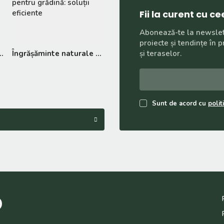
Fii la curent cu 
Abonează-te la newslett
proiecte și tendințe în 
 – idei și soluții eficiente
Îngrășăminte naturale pentru grădină: soluții eficiente
și teraselor.
Sunt de acord cu
polit