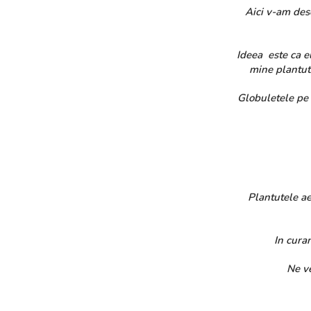
Aici v-am descris
Ideea este ca eu 
mine plantute
Globuletele pe ca
Plantutele aerie
In curan
Ne ve