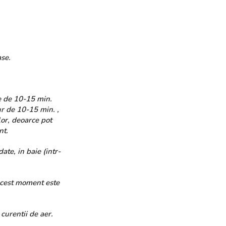
ase.
e de 10-15 min.
ur de 10-15 min. ,
or, deoarce pot
nt.
ate, in baie (intr-
 Acest moment este
curentii de aer.