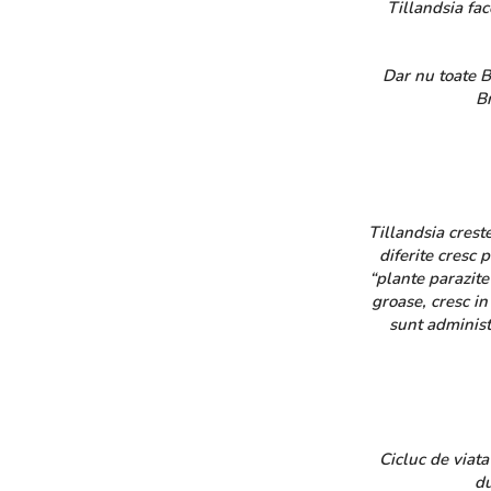
Tillandsia face
Dar nu toate Br
Br
Plante
Tillandsia crest
diferite cresc 
“plante parazite
groase, cresc in
sunt administr
Cicluc de viata 
du