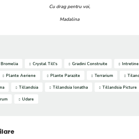
Cu drag pentru voi,
Madalina
Bromelia
Crystal Till's
Gradini Construite
Intretine
Plante Aeriene
Plante Parazite
Terrarium
Tilan
ana
Tillandsia
Tillandsia Ionatha
Tillandsia Picture
orum
Udare
ilare