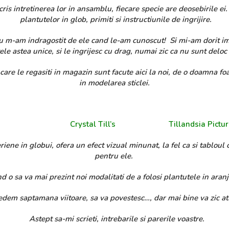
 intretinerea lor in ansamblu, fiecare specie are deosebirile ei.
plantutelor in glob, primiti si instructiunile de ingrijire.
m-am indragostit de ele cand le-am cunoscut! Si mi-am dorit i
le astea unice, si le ingrijesc cu drag, numai zic ca nu sunt deloc
re le regasiti in magazin sunt facute aici la noi, de o doamna foar
in modelarea sticlei.
Crystal Till’s
Tillandsia Pictu
ne in globui, ofera un efect vizual minunat, la fel ca si tabloul 
pentru ele.
d o sa va mai prezint noi modalitati de a folosi plantutele in ara
dem saptamana viitoare, sa va povestesc…, dar mai bine va zic at
Astept sa-mi scrieti, intrebarile si parerile voastre.