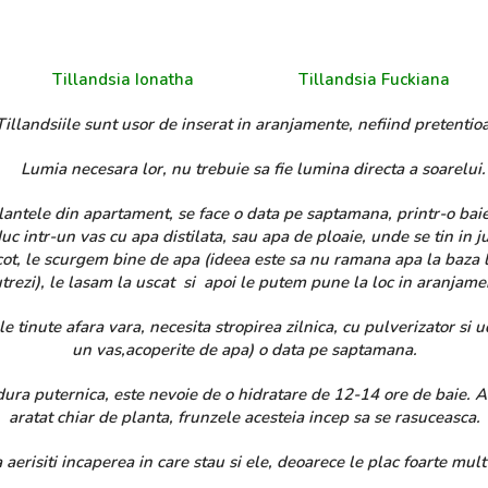
Tillandsia Ionatha
Tillandsia Fuckiana
landsiile sunt usor de inserat in aranjamente, nefiind pretentio
Lumia necesara lor, nu trebuie sa fie lumina directa a soarelui.
ntele din apartament, se face o data pe saptamana, printr-o bai
uc intr-un vas cu apa distilata, sau apa de ploaie, unde se tin in j
cot, le scurgem bine de apa (ideea este sa nu ramana apa la baza l
trezi), le lasam la uscat si apoi le putem pune la loc in aranjame
e tinute afara vara, necesita stropirea zilnica, cu pulverizator si ud
un vas,acoperite de apa) o data pe saptamana.
ldura puternica, este nevoie de o hidratare de 12-14 ore de baie.
aratat chiar de planta, frunzele acesteia incep sa se rasuceasca.
erisiti incaperea in care stau si ele, deoarece le plac foarte mult 